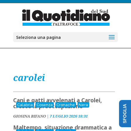
Seleziona una pagina
carolei
Cani e gatti avvelenati a Carolei,
cresce la preoccupazione
Calabria
Cosenza
Cronache
Nera
SFOGLIA
GIOSINA BIFANO
|
7 LUGLIO 2026 18:31
Maltempo, situazione drammatica a