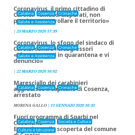
Coronavirus, il primo cittadino di
Carolei: «Sindaci disperati, non
Calabria
Cosenza
Cronache
possiamo controllare il territorio»
Salute e Assistenza
|
23 MARZO 2020 17:39
Coronavirus, lo sfogo del sindaco di
Carolei contro i trasgressori
Calabria
Cosenza
Cronache
«Vi metto tutti in quarantena e vi
Salute e Assistenza
denuncio»
|
22 MARZO 2020 16:02
Maresciallo dei carabinieri
aggredisce il capitano di Cosenza,
Calabria
Cosenza
Cronache
arrestato
MORENA GALLO
|
11 GENNAIO 2020 10:32
Fuori programma di Sgarbi nel
Cosentino
Calabria
Cosenza
Società e Cultura
Escursione alla scoperta del comune
Cultura e Istruzione