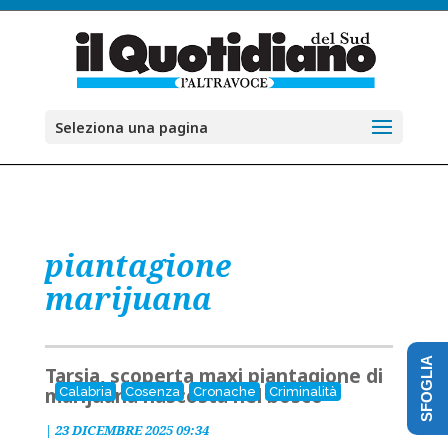
Seleziona una pagina
piantagione
marijuana
SFOGLIA
Tarsia, scoperta maxi piantagione di
marijuana nascosta nel bosco
Calabria
Cosenza
Cronache
Criminalità
|
23 DICEMBRE 2025 09:34