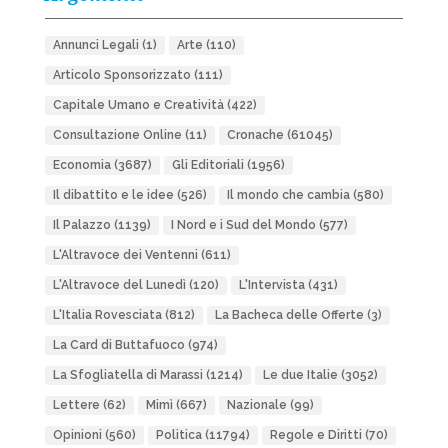
Annunci Legali
(1)
Arte
(110)
Articolo Sponsorizzato
(111)
Capitale Umano e Creatività
(422)
Consultazione Online
(11)
Cronache
(61045)
Economia
(3687)
Gli Editoriali
(1956)
Il dibattito e le idee
(526)
Il mondo che cambia
(580)
Il Palazzo
(1139)
I Nord e i Sud del Mondo
(577)
L'Altravoce dei Ventenni
(611)
L'Altravoce del Lunedì
(120)
L'Intervista
(431)
L'Italia Rovesciata
(812)
La Bacheca delle Offerte
(3)
La Card di Buttafuoco
(974)
La Sfogliatella di Marassi
(1214)
Le due Italie
(3052)
Lettere
(62)
Mimì
(667)
Nazionale
(99)
Opinioni
(560)
Politica
(11794)
Regole e Diritti
(70)