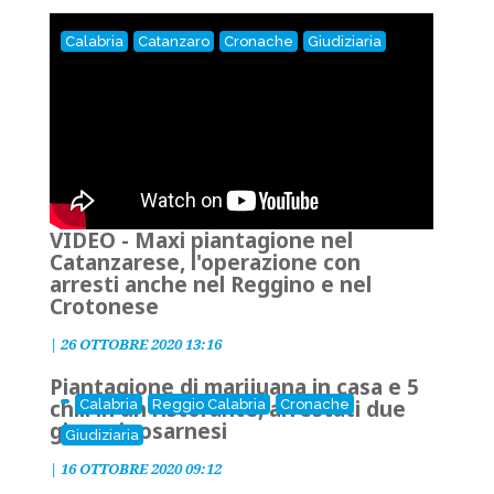
Calabria
Catanzaro
Cronache
Giudiziaria
VIDEO - Maxi piantagione nel
Catanzarese, l'operazione con
arresti anche nel Reggino e nel
Crotonese
|
26 OTTOBRE 2020 13:16
Piantagione di marijuana in casa e 5
chili in un ristorante, arrestati due
Calabria
Reggio Calabria
Cronache
giovani rosarnesi
Giudiziaria
|
16 OTTOBRE 2020 09:12