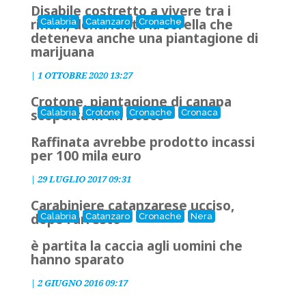
Disabile costretto a vivere tra i
rifiuti, denunciata la sorella che
Calabria
Catanzaro
Cronache
deteneva anche una piantagione di
marijuana
|
1 OTTOBRE 2020 13:27
Crotone, piantagione di canapa
scoperta in un bosco
Calabria
Crotone
Cronache
Cronaca
Raffinata avrebbe prodotto incassi
per 100 mila euro
|
29 LUGLIO 2017 09:31
Carabiniere catanzarese ucciso,
dopo l'arresto
Calabria
Catanzaro
Cronache
Nera
è partita la caccia agli uomini che
hanno sparato
|
2 GIUGNO 2016 09:17