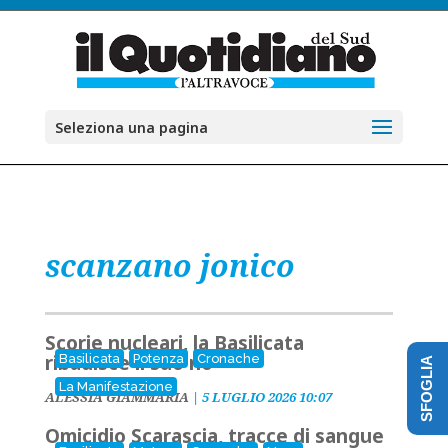
Seleziona una pagina
scanzano jonico
Scorie nucleari, la Basilicata
ribadisce il suo no
Basilicata
Potenza
Cronache
SFOGLIA
La Manifestazione
ALESSIA GIAMMARIA
|
5 LUGLIO 2026 10:07
Omicidio Scarascia, tracce di sangue