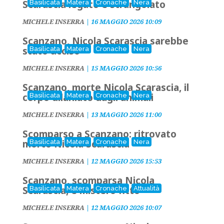
Scarascia legato e strangolato
Basilicata
Matera
Cronache
Nera
MICHELE INSERRA
|
16 MAGGIO 2026 10:09
Scanzano, Nicola Scarascia sarebbe
stato ucciso
Basilicata
Matera
Cronache
Nera
MICHELE INSERRA
|
15 MAGGIO 2026 10:56
Scanzano, morte Nicola Scarascia, il
corpo dilaniato dagli animali
Basilicata
Matera
Cronache
Nera
MICHELE INSERRA
|
13 MAGGIO 2026 11:00
Scomparso a Scanzano: ritrovato
morto Nicola Scarascia
Basilicata
Matera
Cronache
Nera
MICHELE INSERRA
|
12 MAGGIO 2026 15:53
Scanzano, scomparsa Nicola
Scarascia, è mistero fitto
Basilicata
Matera
Cronache
Attualità
MICHELE INSERRA
|
12 MAGGIO 2026 10:07