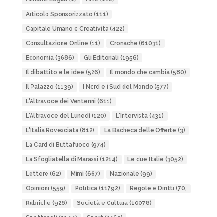
Articolo Sponsorizzato
(111)
Capitale Umano e Creatività
(422)
Consultazione Online
(11)
Cronache
(61031)
Economia
(3686)
Gli Editoriali
(1956)
Il dibattito e le idee
(526)
Il mondo che cambia
(580)
Il Palazzo
(1139)
I Nord e i Sud del Mondo
(577)
L'Altravoce dei Ventenni
(611)
L'Altravoce del Lunedì
(120)
L'Intervista
(431)
L'Italia Rovesciata
(812)
La Bacheca delle Offerte
(3)
La Card di Buttafuoco
(974)
La Sfogliatella di Marassi
(1214)
Le due Italie
(3052)
Lettere
(62)
Mimì
(667)
Nazionale
(99)
Opinioni
(559)
Politica
(11792)
Regole e Diritti
(70)
Rubriche
(926)
Società e Cultura
(10078)