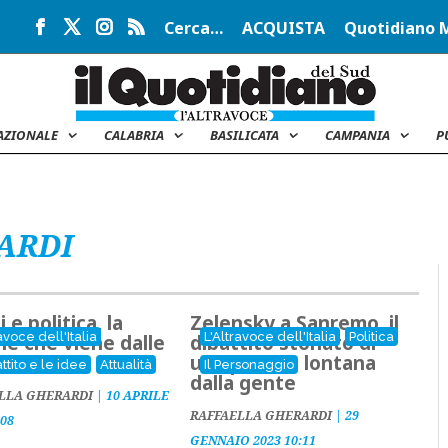
Cerca…
ACQUISTA
Quotidiano 
AZIONALE
CALABRIA
BASILICATA
CAMPANIA
P
ARDI
i e politica, la
Zelensky a Sanremo, il
avoce dell'Italia
L'Altravoce dell'Italia
Politica
ne che viene dalle
dibattito stonato di
 “in età”
una politica lontana
attito e le idee
Attualità
Il Personaggio
dalla gente
LLA GHERARDI
|
10 APRILE
RAFFAELLA GHERARDI
|
29
:08
GENNAIO 2023 10:11