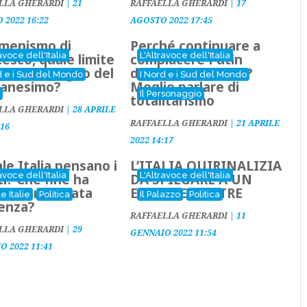
LLA GHERARDI
|
21
RAFFAELLA GHERARDI
|
17
 2022 16:22
AGOSTO 2022 17:45
umenismo di
Perché continuare a
avoce dell'Italia
L'Altravoce dell'Italia
esco, quale limite
compiacere Putin
rrore nel segno del
definendolo "Zar"?
d e i Sud del Mondo
I Nord e i Sud del Mondo
tianesimo?
Meglio parlare di
i
Il Personaggio
totalitarismo
LLA GHERARDI
|
28 APRILE
RAFFAELLA GHERARDI
|
21 APRILE
:16
2022 14:17
le Italia pensano i
L’ITALIA QUIRINALIZIA
avoce dell'Italia
L'Altravoce dell'Italia
ti? Che fine ha
DA SPIEGARE A UN
 la conclamata
EXTRATERRESTRE
e Italie
Politica
Il Palazzo
Politica
ienza?
RAFFAELLA GHERARDI
|
11
LLA GHERARDI
|
29
GENNAIO 2022 11:54
O 2022 11:41