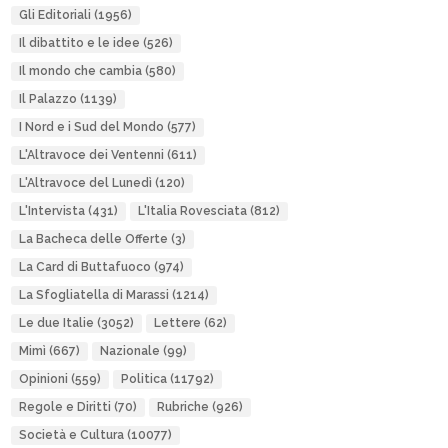
Gli Editoriali
(1956)
Il dibattito e le idee
(526)
Il mondo che cambia
(580)
Il Palazzo
(1139)
I Nord e i Sud del Mondo
(577)
L'Altravoce dei Ventenni
(611)
L'Altravoce del Lunedì
(120)
L'Intervista
(431)
L'Italia Rovesciata
(812)
La Bacheca delle Offerte
(3)
La Card di Buttafuoco
(974)
La Sfogliatella di Marassi
(1214)
Le due Italie
(3052)
Lettere
(62)
Mimì
(667)
Nazionale
(99)
Opinioni
(559)
Politica
(11792)
Regole e Diritti
(70)
Rubriche
(926)
Società e Cultura
(10077)