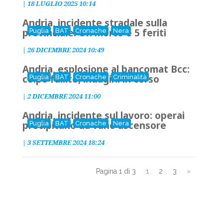
|
18 LUGLIO 2025 10:14
Andria, incidente stradale sulla
provinciale. Un morto e 5 feriti
Puglia
BAT
Cronache
Nera
|
26 DICEMBRE 2024 10:49
Andria, esplosione al bancomat Bcc:
colpo fallito, indagini in corso
Puglia
BAT
Cronache
Criminalità
|
2 DICEMBRE 2024 11:00
Andria, incidente sul lavoro: operai
precipitano da vano ascensore
Puglia
BAT
Cronache
Nera
|
3 SETTEMBRE 2024 18:24
Pagina 1 di 3
1
2
3
»