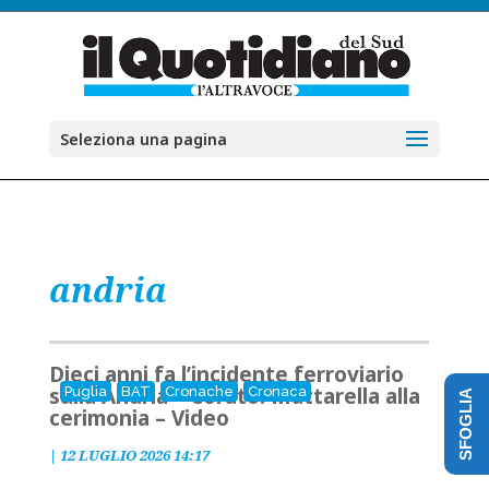
Seleziona una pagina
andria
Dieci anni fa l’incidente ferroviario
sulla Andria – Corato: Mattarella alla
Puglia
BAT
Cronache
Cronaca
SFOGLIA
cerimonia – Video
|
12 LUGLIO 2026 14:17