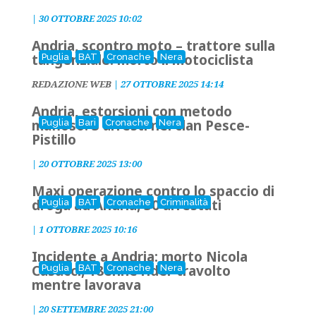
|
30 OTTOBRE 2025 10:02
Andria, scontro moto – trattore sulla
tangenziale: morto il motociclista
Puglia
BAT
Cronache
Nera
REDAZIONE WEB
|
27 OTTOBRE 2025 14:14
Andria, estorsioni con metodo
mafioso: 3 arresti nel clan Pesce-
Puglia
Bari
Cronache
Nera
Pistillo
|
20 OTTOBRE 2025 13:00
Maxi operazione contro lo spaccio di
droga ad Andria, 30 arrestati
Puglia
BAT
Cronache
Criminalità
|
1 OTTOBRE 2025 10:16
Incidente a Andria: morto Nicola
Casucci, 18enne rider travolto
Puglia
BAT
Cronache
Nera
mentre lavorava
|
20 SETTEMBRE 2025 21:00