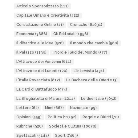
Articolo Sponsorizzato
(111)
Capitale Umano e Creatività
(422)
Consultazione Online
(11)
Cronache
(61031)
Economia
(3686)
Gli Editoriali
(1956)
Il dibattito e le idee
(526)
Il mondo che cambia
(580)
Il Palazzo
(1139)
I Nord e i Sud del Mondo
(577)
L'Altravoce dei Ventenni
(611)
L'Altravoce del Lunedì
(120)
L'Intervista
(431)
L'Italia Rovesciata
(812)
La Bacheca delle Offerte
(3)
La Card di Buttafuoco
(974)
La Sfogliatella di Marassi
(1214)
Le due Italie
(3052)
Lettere
(62)
Mimì
(667)
Nazionale
(99)
Opinioni
(559)
Politica
(11792)
Regole e Diritti
(70)
Rubriche
(926)
Società e Cultura
(10078)
Spettacoli
(5144)
Sport
(7463)