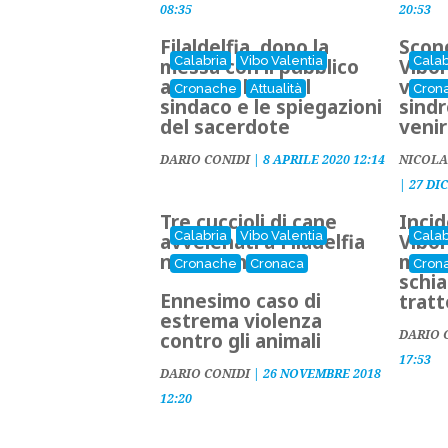
08:35
20:53
Filaldelfia, dopo la
Scon
Calabria
Vibo Valentia
Calab
messa con il pubblico
Vibo
arrivano l'ira del
vicin
Cronache
Attualità
Cron
sindaco e le spiegazioni
sind
del sacerdote
venir
DARIO CONIDI
|
8 APRILE 2020 12:14
NICOLA
|
27 DI
Tre cuccioli di cane
Incid
Calabria
Vibo Valentia
Calab
avvelenati a Filadelfia
Vibon
nel Vibonese
malo
Cronache
Cronaca
Cron
schia
Ennesimo caso di
tratt
estrema violenza
DARIO 
contro gli animali
17:53
DARIO CONIDI
|
26 NOVEMBRE 2018
12:20