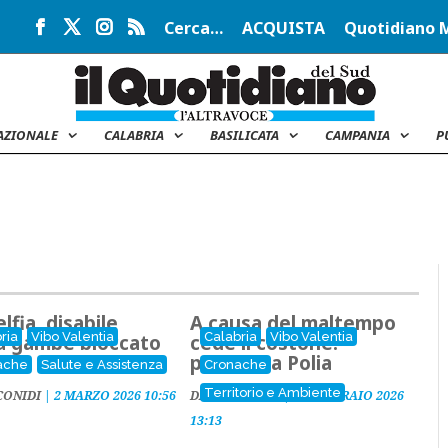
Cerca…
ACQUISTA
Quotidiano 
AZIONALE
CALABRIA
BASILICATA
CAMPANIA
P
elfia, disabile
A causa del maltempo
ria
Vibo Valentia
Calabria
Vibo Valentia
a gambe bloccato
cede il costone:
sa
pericolo a Polia
ache
Salute e Assistenza
Cronache
Territorio e Ambiente
CONIDI
|
2 MARZO 2026 10:56
DARIO CONIDI
|
11 FEBBRAIO 2026
13:13