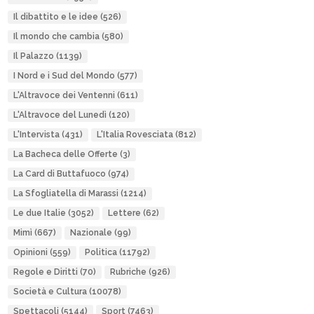
Il dibattito e le idee
(526)
Il mondo che cambia
(580)
Il Palazzo
(1139)
I Nord e i Sud del Mondo
(577)
L'Altravoce dei Ventenni
(611)
L'Altravoce del Lunedì
(120)
L'Intervista
(431)
L'Italia Rovesciata
(812)
La Bacheca delle Offerte
(3)
La Card di Buttafuoco
(974)
La Sfogliatella di Marassi
(1214)
Le due Italie
(3052)
Lettere
(62)
Mimì
(667)
Nazionale
(99)
Opinioni
(559)
Politica
(11792)
Regole e Diritti
(70)
Rubriche
(926)
Società e Cultura
(10078)
Spettacoli
(5144)
Sport
(7463)