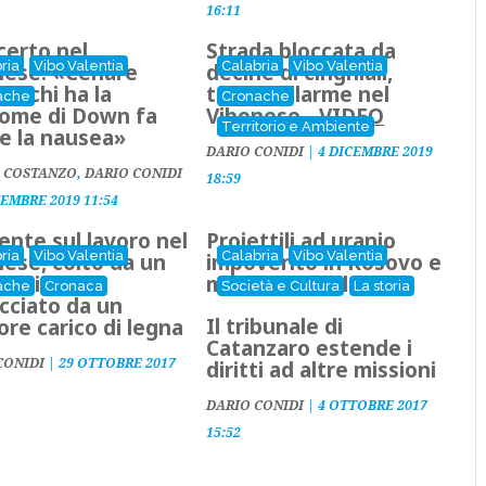
16:11
certo nel
Strada bloccata da
ria
Vibo Valentia
Calabria
Vibo Valentia
nese: «Cenare
decine di cinghiali,
o a chi ha la
torna l'allarme nel
ache
Cronache
rome di Down fa
Vibonese -
VIDEO
Territorio e Ambiente
e la nausea»
DARIO CONIDI
|
4 DICEMBRE 2019
 COSTANZO
,
DARIO CONIDI
18:59
CEMBRE 2019 11:54
ente sul lavoro nel
Proiettili ad uranio
ria
Vibo Valentia
Calabria
Vibo Valentia
ese, colto da un
impoverito in Kosovo e
re viene
militari ammalati
ache
Cronaca
Società e Cultura
La storia
cciato da un
Il tribunale di
ore carico di legna
Catanzaro estende i
CONIDI
|
29 OTTOBRE 2017
diritti ad altre missioni
DARIO CONIDI
|
4 OTTOBRE 2017
15:52