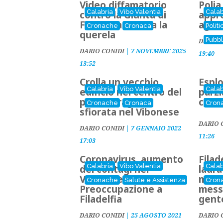
Video diffamatorio
Polia
Calabria
Vibo Valentia
Calab
contro la Giunta di
appro
Filadelfia: scatta la
agevo
Cronache
Cronaca
Politi
querela
Pubbl
DARIO 
DARIO CONIDI
|
7 NOVEMBRE 2025
19:40
13:52
Crolla un vecchio
Espl
Calabria
Vibo Valentia
Calab
edificio nel centro del
parzi
paese, tragedia
cimit
Cronache
Cronaca
Cron
sfiorata nel Vibonese
DARIO 
DARIO CONIDI
|
7 GENNAIO 2022
11:26
17:03
Coronavirus, aumento
Filad
Calabria
Vibo Valentia
Calab
dei contagi nel
ladra
Vibonese.
merc
Cronache
Salute e Assistenza
Cron
Preoccupazione a
messa
Filadelfia
gent
DARIO CONIDI
|
25 AGOSTO 2021
DARIO 